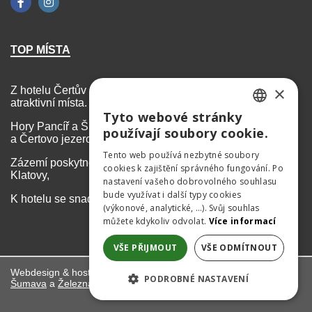
TOP MÍSTA
×
Z hotelu Čertův mlýn máte na dosah mnohá turisticky
atraktivní místa.
Tyto webové stránky
CZECH
Hory Pancíř a Špičák s lyžařskými a bike areály, Černé
používají soubory cookie.
a Čertovo jezero, vodopád Bílá strž.
GERMAN
Tento web používá nezbytné soubory
Zázemí poskytne blízké město Železná Ruda či nedaleké
cookies k zajištění správného fungování. Po
ENGLISH
Klatovy,
nastavení vašeho dobrovolného souhlasu
bude využívat i další typy cookies
K hotelu se snadno dopravíte z Prahy, Plzně i vlakem.
(výkonové, analytické, …). Svůj souhlas
můžete kdykoliv odvolat.
Více informací
VŠE PŘIJMOUT
VŠE ODMÍTNOUT
Webdesign & hosting:
ŠumavaNet.CZ
PODROBNÉ NASTAVENÍ
Šumava
a
Železná Ruda
– turistické informace, tipy na výlety
NEZBYTNĚ NUTNÉ SOUBORY