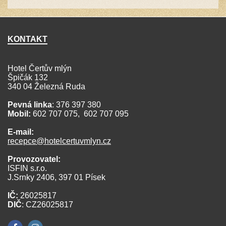
KONTAKT
Hotel Čertův mlýn
Špičák 132
340 04 Železná Ruda
Pevná linka
: 376 397 380
Mobil:
602 707 075,
602 707 095
E-mail:
recepce@hotelcertuvmlyn.cz
Provozovatel:
ISFIN s.r.o.
J.Srnky 2406, 397 01 Písek
IČ:
26025817
DIČ
: CZ26025817