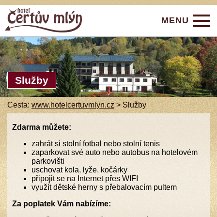
MENU
Úvod
Ubytování
Služby
Restaurace
Cesta:
www.hotelcertuvmlyn.cz
>
Služby
Služby
Aktivity
Zdarma můžete:
zahrát si stolní fotbal nebo stolní tenis
Ceník
zaparkovat své auto nebo autobus na hotelovém
parkovišti
Fotogalerie
uschovat kola, lyže, kočárky
připojit se na Internet přes WIFI
Video
využít dětské herny s přebalovacím pultem
Za poplatek Vám nabízíme:
Rezervace